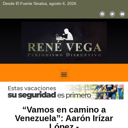
Desde El Fuerte Sinaloa, agosto 6, 2026
pinup
pin up
mostbet casino kz
bonus aviator game
1win
“Vamos en camino a
Venezuela”: Aarón Irízar
López.-