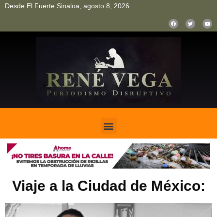
Desde El Fuerte Sinaloa, agosto 8, 2026
pinup
pin up
mostbet casino kz
bonus aviator game
1win
Viaje a la Ciudad de México: