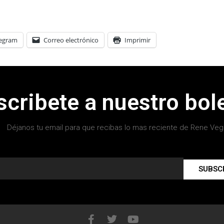
legram
Correo electrónico
Imprimir
scribete a nuestro bole
Déjanos tu email para que recibas lo mas reciente de Rene Veg
SUBSC