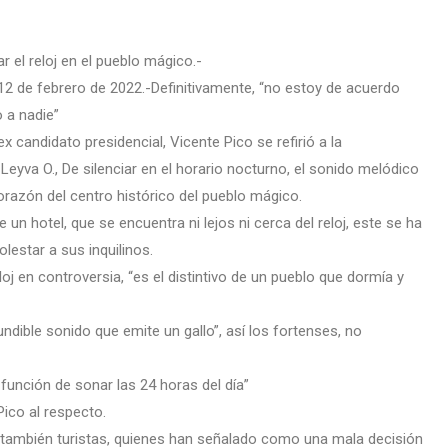
el reloj en el pueblo mágico.-
 12 de febrero de 2022.-Definitivamente, “no estoy de acuerdo
o a nadie”
 candidato presidencial, Vicente Pico se refirió a la
 Leyva O., De silenciar en el horario nocturno, el sonido melódico
orazón del centro histórico del pueblo mágico.
 un hotel, que se encuentra ni lejos ni cerca del reloj, este se ha
estar a sus inquilinos.
eloj en controversia, “es el distintivo de un pueblo que dormía y
ndible sonido que emite un gallo”, así los fortenses, no
u función de sonar las 24 horas del día”
Pico al respecto.
también turistas, quienes han señalado como una mala decisión