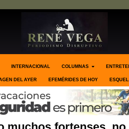
INTERNACIONAL
COLUMNAS
ENTRETE
AGEN DEL AYER
EFEMÉRIDES DE HOY
ESQUEL
o muchos fortenses, no 