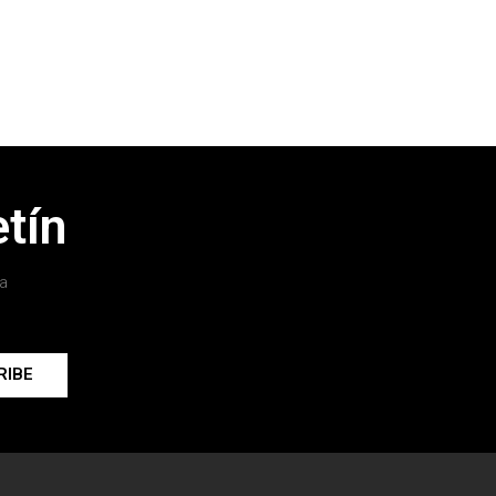
tín
a
RIBE