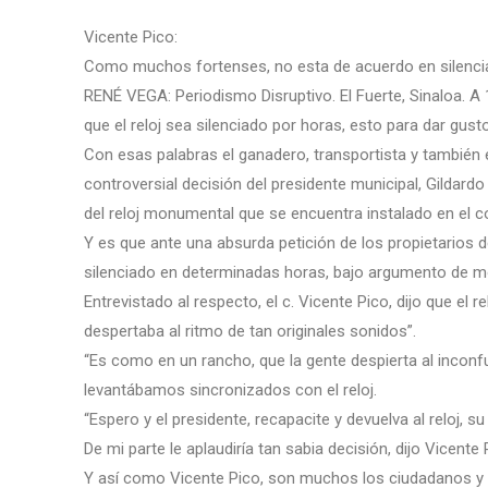
Vicente Pico:
Como muchos fortenses, no esta de acuerdo en silenciar 
RENÉ VEGA: Periodismo Disruptivo. El Fuerte, Sinaloa. A
que el reloj sea silenciado por horas, esto para dar gust
Con esas palabras el ganadero, transportista y también ex
controversial decisión del presidente municipal, Gildardo
del reloj monumental que se encuentra instalado en el c
Y es que ante una absurda petición de los propietarios de
silenciado en determinadas horas, bajo argumento de mol
Entrevistado al respecto, el c. Vicente Pico, dijo que el r
despertaba al ritmo de tan originales sonidos”.
“Es como en un rancho, que la gente despierta al inconfu
levantábamos sincronizados con el reloj.
“Espero y el presidente, recapacite y devuelva al reloj, s
De mi parte le aplaudiría tan sabia decisión, dijo Vicente 
Y así como Vicente Pico, son muchos los ciudadanos y 