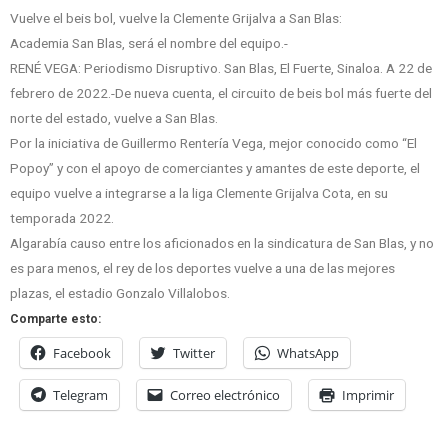
Vuelve el beis bol, vuelve la Clemente Grijalva a San Blas:
Academia San Blas, será el nombre del equipo.-
RENÉ VEGA: Periodismo Disruptivo. San Blas, El Fuerte, Sinaloa. A 22 de
febrero de 2022.-De nueva cuenta, el circuito de beis bol más fuerte del
norte del estado, vuelve a San Blas.
Por la iniciativa de Guillermo Rentería Vega, mejor conocido como “El
Popoy” y con el apoyo de comerciantes y amantes de este deporte, el
equipo vuelve a integrarse a la liga Clemente Grijalva Cota, en su
temporada 2022.
Algarabía causo entre los aficionados en la sindicatura de San Blas, y no
es para menos, el rey de los deportes vuelve a una de las mejores
plazas, el estadio Gonzalo Villalobos.
Comparte esto:
Facebook
Twitter
WhatsApp
Telegram
Correo electrónico
Imprimir