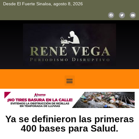
Desde El Fuerte Sinaloa, agosto 8, 2026
pinup
pin up
mostbet casino kz
bonus aviator game
1win
Ya se definieron las primeras
400 bases para Salud.