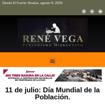
Desde El Fuerte Sinaloa, agosto 8, 2026
pinup
pin up
mostbet casino kz
bonus aviator game
1win
11 de julio: Día Mundial de la
Población.