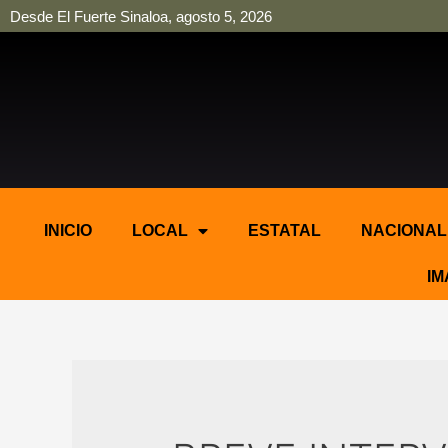
Desde El Fuerte Sinaloa, agosto 5, 2026
pinup
pin up
mostbet casino kz
bonus aviator game
1win
INICIO
LOCAL
ESTATAL
NACIONAL
IM