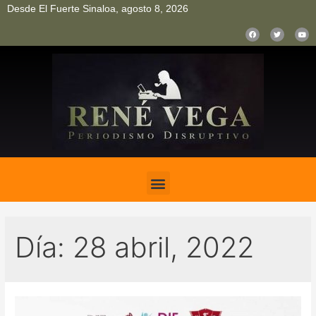
Desde El Fuerte Sinaloa, agosto 8, 2026
pinup
pin up
mostbet casino kz
bonus aviator game
1win
Día:
28 abril, 2022