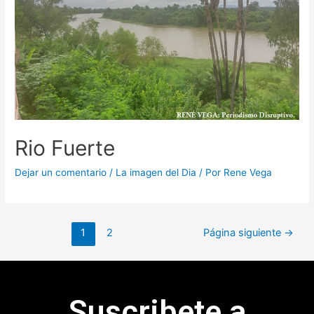
Rio Fuerte
Dejar un comentario
/
La imagen del Dia
/ Por
Rene Vega
1
2
Página siguiente
→
Suscribete a