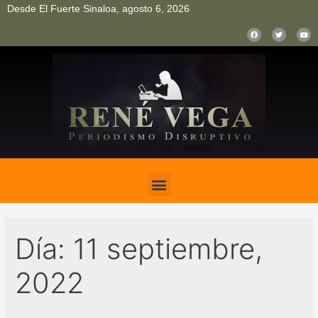
Desde El Fuerte Sinaloa, agosto 6, 2026
pinup
pin up
mostbet casino kz
bonus aviator game
1win
Día:
11 septiembre,
2022