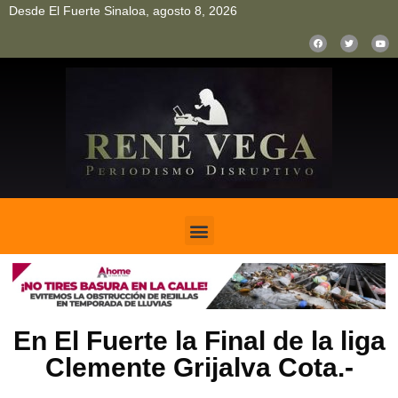
Desde El Fuerte Sinaloa, agosto 8, 2026
pinup
pin up
mostbet casino kz
bonus aviator game
1win
En El Fuerte la Final de la liga
Clemente Grijalva Cota.-