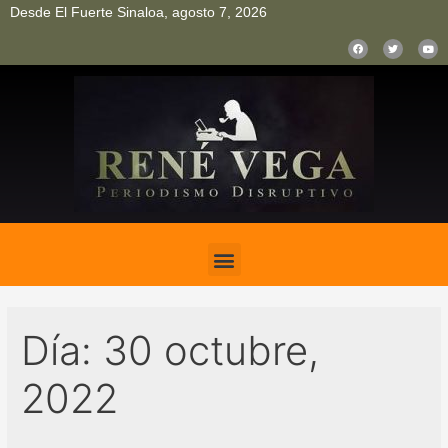
Desde El Fuerte Sinaloa, agosto 7, 2026
pinup
pin up
mostbet casino kz
bonus aviator game
1win
Día:
30 octubre,
2022