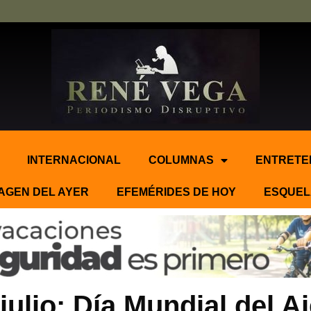
INTERNACIONAL
COLUMNAS
ENTRETE
AGEN DEL AYER
EFEMÉRIDES DE HOY
ESQUEL
julio: Día Mundial del A