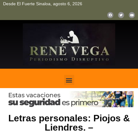
Desde El Fuerte Sinaloa, agosto 6, 2026
pinup
pin up
mostbet casino kz
bonus aviator game
1win
Letras personales: Piojos &
Liendres. –