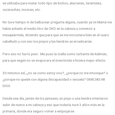
se utilizaba para matar todo tipo de bichos, alacranes, tarántulas,
cucarachas, moscas, etc.
No tuve tiempo ni de balbucear pregunta alguna, cuando ya mi Mamá me
había echado el medio litro de OKO en la cabeza y comenzó a
masajeármela, diciendo que para que se me incrustara bien en el cuero
cabelludo y con eso los piojos y las liendres se erradicarían.
Pero eso no fue lo peor…Me puso la toalla como turbante de Kalimán,
para que según no se evaporara el insecticida e hiciera mejor efecto.
30 minutos así, ¿no se como estoy vivo?, ¿porque no me intoxique? o
¿porque no quede con alguna discapacidad o secuela? GRACIAS MI
DIOS.
Desde ese día, jamás de los jamases, un piojo o una liendre intentaron
subir de nuevo a mi cabeza y eso que todavía tuve 3 años más en la
primaria, donde era seguro volver a empiojarse.