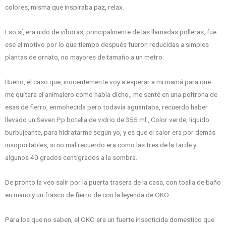
colores, misma que inspiraba paz, relax.
Eso sí, era nido de víboras, principalmente de las llamadas polleras, fue
ese el motivo por lo que tiempo después fueron reducidas a simples
plantas de ornato, no mayores de tamaño a un metro.
Bueno, el caso que, inocentemente voy a esperar a mi mamá para que
me quitara el animalero como había dicho., me senté en una poltrona de
esas de fierro, enmohecida pero todavía aguantaba, recuerdo haber
llevado un Seven Pp botella de vidrio de 355 ml., Color verde, liquido
burbujeante, para hidratarme según yo, y es que el calor era por demás
insoportables, si no mal recuerdo era como las tres de la tarde y
algunos 40 grados centígrados a la sombra.
De pronto la veo salir por la puerta trasera de la casa, con toalla de baño
en mano y un frasco de fierro de con la leyenda de OKO.
Para los que no saben, el OKO era un fuerte insecticida domestico que