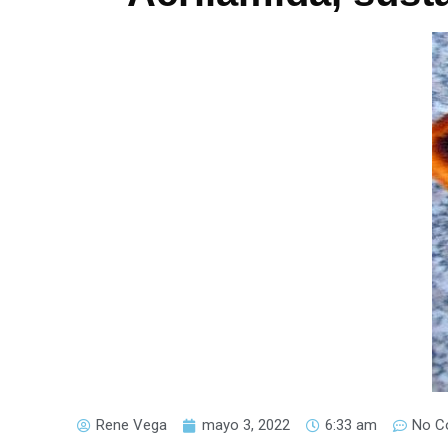
Rene Vega
mayo 3, 2022
6:33 am
No C