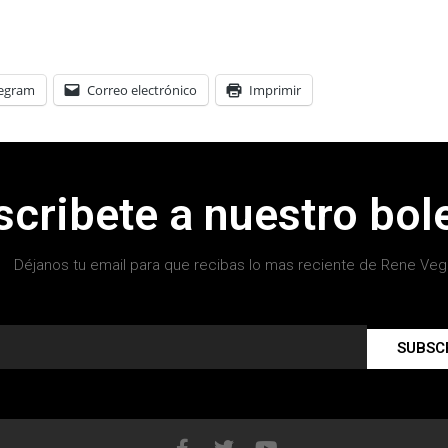
legram
Correo electrónico
Imprimir
scribete a nuestro bole
Déjanos tu email para que recibas lo mas reciente de Rene Veg
SUBSC