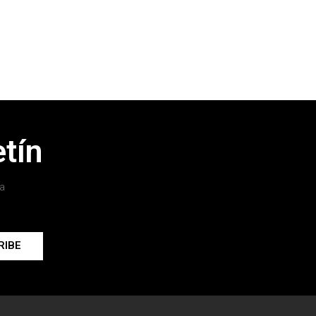
tín
a
RIBE