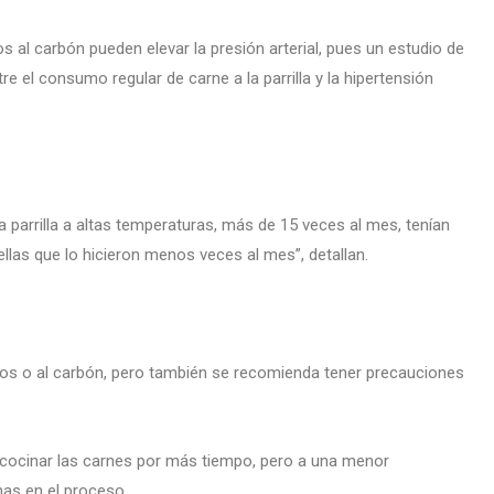
 al carbón pueden elevar la presión arterial, pues un estudio de
e el consumo regular de carne a la parrilla y la hipertensión
parrilla a altas temperaturas, más de 15 veces al mes, tenían
llas que lo hicieron menos veces al mes”, detallan.
os o al carbón, pero también se recomienda tener precauciones
l cocinar las carnes por más tiempo, pero a una menor
nas en el proceso.