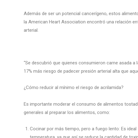
Además de ser un potencial cancerígeno, estos alimentos
la American Heart Association encontró una relación entr
arterial.
“Se descubrió que quienes consumieron carne asada a la 
17% más riesgo de padecer presión arterial alta que aque
¿Cómo reducir al mínimo el riesgo de acrilamida?
Es importante moderar el consumo de alimentos tostad
generales al preparar los alimentos, como:
Cocinar por más tiempo, pero a fuego lento: Es idea
temperatura, ya que así se reduce la cantidad de toxi