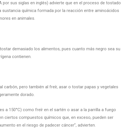
por sus siglas en inglés) advierte que en el proceso de tostado
na sustancia química formada por la reacción entre aminoácidos
umores en animales.
o tostar demasiado los alimentos, pues cuanto más negro sea su
rígena contienen.
l carbón, pero también al freír, asar o tostar papas y vegetales
ligeramente dorado.
 a 150°C) como freír en el sartén o asar a la parrilla a fuego
ucen ciertos compuestos químicos que, en exceso, pueden ser
aumento en el riesgo de padecer cáncer”, advierten.