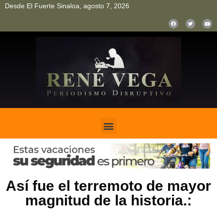
Desde El Fuerte Sinaloa, agosto 7, 2026
pinup
pin up
mostbet casino kz
bonus aviator game
1win
Así fue el terremoto de mayor
magnitud de la historia.: