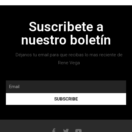
Suscribete a
nuestro boletín
Déjanos tu email para que recibas lo mas reciente de
Rene Vega
SUBSCRIBE