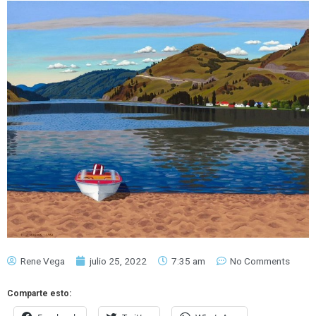
Rene Vega
julio 25, 2022
7:35 am
No Comments
Comparte esto: