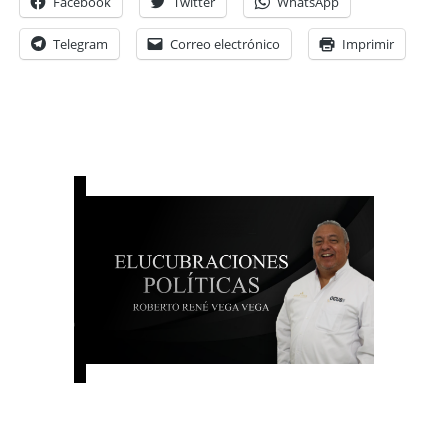
Facebook
Twitter
WhatsApp
Telegram
Correo electrónico
Imprimir