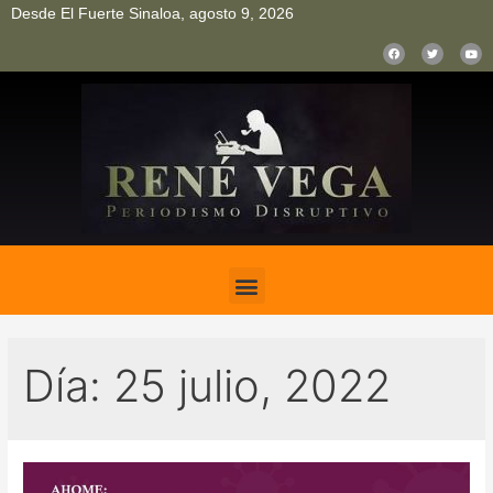
Desde El Fuerte Sinaloa, agosto 9, 2026
pinup
pin up
mostbet casino kz
bonus aviator game
1win
Día:
25 julio, 2022