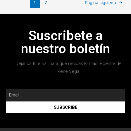
1
2
Página siguiente
→
Suscribete a
nuestro boletín
Déjanos tu email para que recibas lo mas reciente de
Rene Vega
SUBSCRIBE