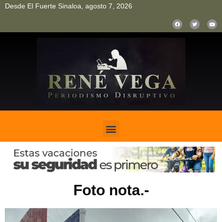
Desde El Fuerte Sinaloa, agosto 7, 2026
pinup
pin up
mostbet casino kz
bonus aviator game
1win
Foto nota.-