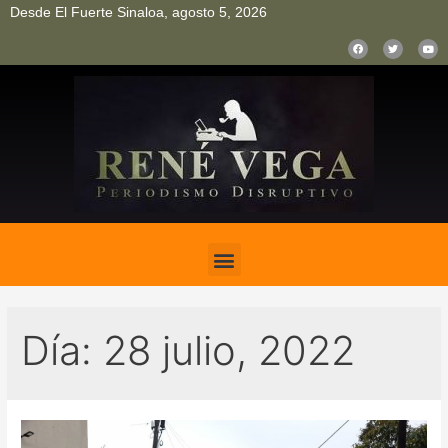
Desde El Fuerte Sinaloa, agosto 5, 2026
pinup
pin up
mostbet casino kz
bonus aviator game
1win
Día:
28 julio, 2022