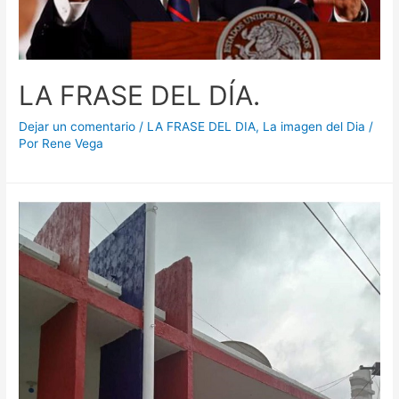
LA FRASE DEL DÍA.
Dejar un comentario
/
LA FRASE DEL DIA
,
La imagen del Dia
/
Por
Rene Vega