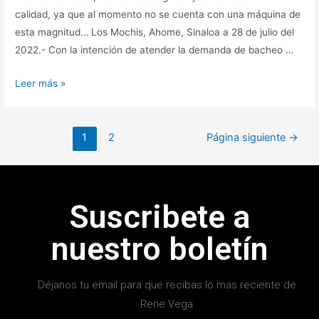
calidad, ya que al momento no se cuenta con una máquina de
esta magnitud… Los Mochis, Ahome, Sinaloa a 28 de julio del
2022.- Con la intención de atender la demanda de bacheo …
Leer más »
1
2
Página siguiente
→
Suscribete a
nuestro boletín
Déjanos tu email para que recibas lo mas reciente de
Rene Vega