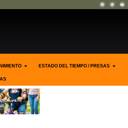
NIMIENTO
ESTADO DEL TIEMPO / PRESAS
AS