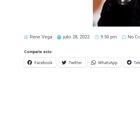
Rene Vega
julio 28, 2022
9:50 pm
No C
Comparte esto:
Facebook
Twitter
WhatsApp
Te