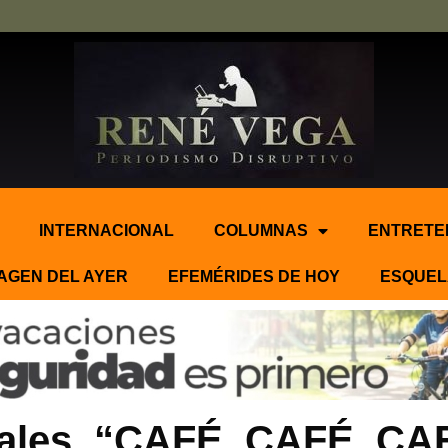
INTERNACIONAL
COLUMNAS
ENTRETE
AGEN DEL AYER
EFEMÉRIDES DE HOY
ESQUEL
nales. “CAFÉ, CAFÉ, C