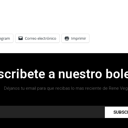
legram
Correo electrónico
Imprimir
scribete a nuestro bole
Déjanos tu email para que recibas lo mas reciente de Rene Veg
SUBSC