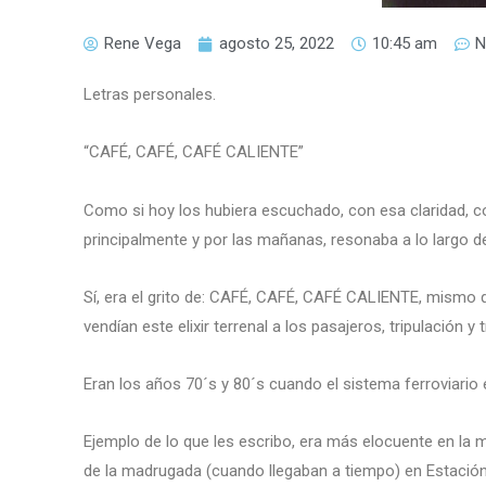
Rene Vega
agosto 25, 2022
10:45 am
N
Letras personales.
“CAFÉ, CAFÉ, CAFÉ CALIENTE”
Como si hoy los hubiera escuchado, con esa claridad, c
principalmente y por las mañanas, resonaba a lo largo de 
Sí, era el grito de: CAFÉ, CAFÉ, CAFÉ CALIENTE, mismo q
vendían este elixir terrenal a los pasajeros, tripulación y 
Eran los años 70´s y 80´s cuando el sistema ferroviario 
Ejemplo de lo que les escribo, era más elocuente en la m
de la madrugada (cuando llegaban a tiempo) en Estación