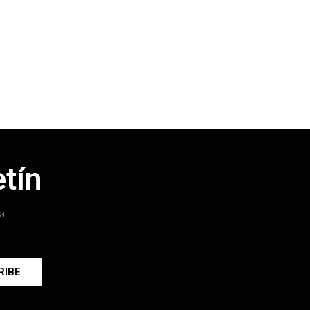
tín
a
RIBE