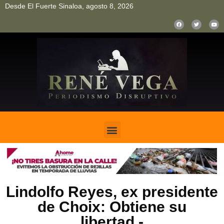
Desde El Fuerte Sinaloa, agosto 8, 2026
pinup
pin up
mostbet casino kz
bonus aviator game
1win
Lindolfo Reyes, ex presidente
de Choix: Obtiene su
libertad.-