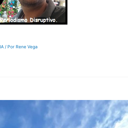
IA
/ Por
Rene Vega