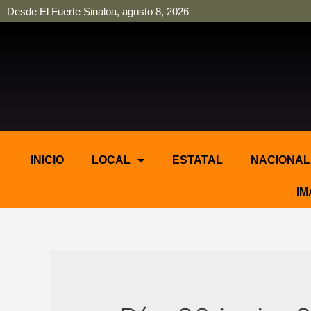
Desde El Fuerte Sinaloa, agosto 8, 2026
pinup
pin up
mostbet casino kz
bonus aviator game
1win
INICIO
LOCAL
ESTATAL
NACIONAL
IM