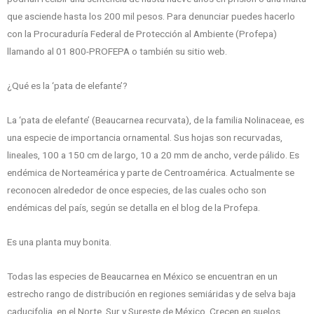
que asciende hasta los 200 mil pesos. Para denunciar puedes hacerlo
con la Procuraduría Federal de Protección al Ambiente (Profepa)
llamando al 01 800-PROFEPA o también su sitio web.
¿Qué es la ‘pata de elefante’?
La ‘pata de elefante’ (Beaucarnea recurvata), de la familia Nolinaceae, es
una especie de importancia ornamental. Sus hojas son recurvadas,
lineales, 100 a 150 cm de largo, 10 a 20 mm de ancho, verde pálido. Es
endémica de Norteamérica y parte de Centroamérica. Actualmente se
reconocen alrededor de once especies, de las cuales ocho son
endémicas del país, según se detalla en el blog de la Profepa.
Es una planta muy bonita.
Todas las especies de Beaucarnea en México se encuentran en un
estrecho rango de distribución en regiones semiáridas y de selva baja
caducifolia, en el Norte, Sur y Sureste de México. Crecen en suelos