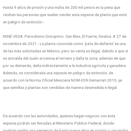
Hasta 9 años de prisión y una multa de 200 mil pesos es la pena que
reciben las personas que suelen vender esta especie de planta que está
en peligro de extinción.-
RENÉ VEGA: Periodismo Disruptivo. San Blas, El Fuerte, Sinaloa. A 27 de
noviembre de 2021.- La planta conocida como ‘pata de elefante’ es una
de las más solicitadas en México, pero su venta es ilegal, debido a que si
es extraída del suelo erosiona el terreno y daña la zona, además de que
por su demanda, daña indirectamente a la industria agrícola y ganadera.
Además, es considerada una especie en peligro de extinción, de
acuerdo con la Norma Oficial Mexicana NOM-059-Semarnat-2010, ya
que semillas y plantas son vendidas de manera desmedida e ilegal.
De acuerdo con las autoridades, quienes hagan negocio con esta
especie podrán ser llevadas al Ministerio Público Federal, donde
podrían recibir una sentencia de hasta nueve años en prisión o una multa