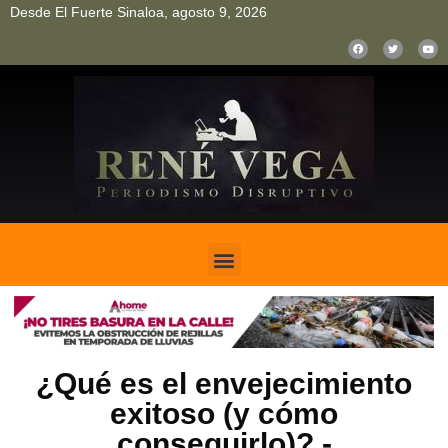
Desde El Fuerte Sinaloa, agosto 9, 2026
pinup
pin up
mostbet casino kz
bonus aviator game
1win
¿Qué es el envejecimiento
exitoso (y cómo
conseguirlo)?.-