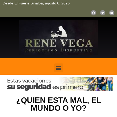
Desde El Fuerte Sinaloa, agosto 6, 2026
pinup
pin up
mostbet casino kz
bonus aviator game
1win
¿QUIEN ESTA MAL, EL
MUNDO O YO?