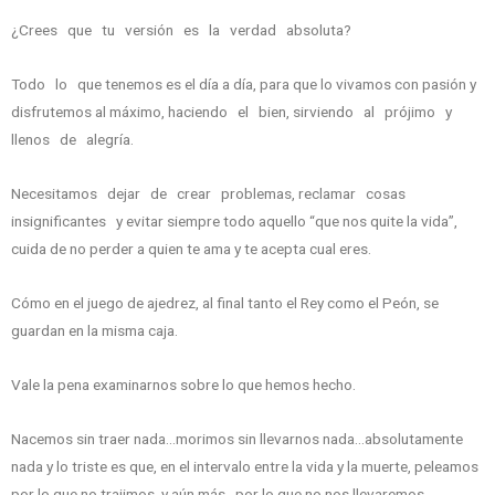
¿Crees que tu versión es la verdad absoluta?
Todo lo que tenemos es el día a día, para que lo vivamos con pasión y
disfrutemos al máximo, haciendo el bien, sirviendo al prójimo y
llenos de alegría.
Necesitamos dejar de crear problemas, reclamar cosas
insignificantes y evitar siempre todo aquello “que nos quite la vida”,
cuida de no perder a quien te ama y te acepta cual eres.
Cómo en el juego de ajedrez, al final tanto el Rey como el Peón, se
guardan en la misma caja.
Vale la pena examinarnos sobre lo que hemos hecho.
Nacemos sin traer nada…morimos sin llevarnos nada…absolutamente
nada y lo triste es que, en el intervalo entre la vida y la muerte, peleamos
por lo que no trajimos, y aún más…por lo que no nos llevaremos…